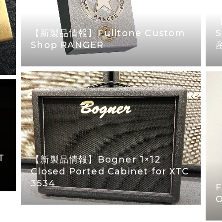
【新製品情報】Fulltone Custom
Shop RANGER
T
【新製品情報】Bogner 1×12
Closed Ported Cabinet for XTC
3534
F