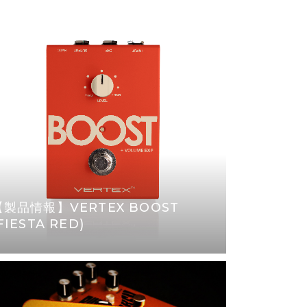
【製品情報】VERTEX BOOST
FIESTA RED)