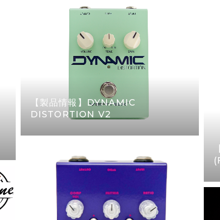
【製品情報】DYNAMIC
DISTORTION V2
(