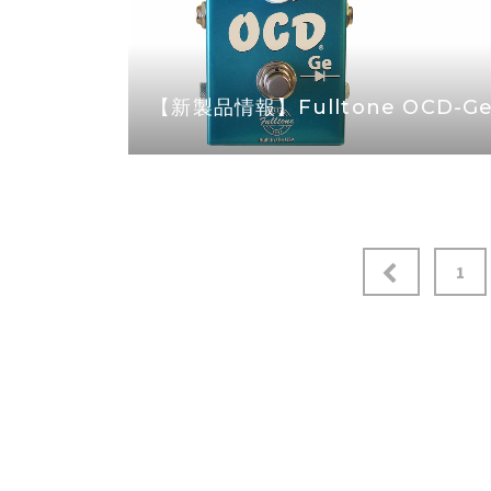
【新製品情報】Fulltone OCD-G
投
1
稿
ナ
ビ
ゲ