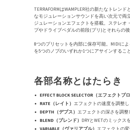
TERRAFORMはWAMPLER社の新たなト
なモジュレーションサウンドを高い次元で両立
ジュレーションエフェクトを搭載。ステレオ・モ
プやドライブペダルの前段(プリ)とそれらの後
8つのプリセットを内部に保存可能。MIDI
を5つのノブのいずれか1つにアサインするこ
各部名称とはたらき
EFFECT BLOCK SELECTOR（エフェク
RATE（レイト）
エフェクトの速度を調整し
DEPTH（デプス）
エフェクトの深さを調整
BLEND（ブレンド）
DRYとWETのミック
VARIABLE（ヴァリアブル）
エフェクトの変