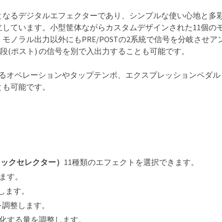
レンドとなるデジタルエフェクターであり、シンプルな使い心地と多
しています。小型筐体ながらカスタムデザインされた11個の
ノラル出力以外にもPRE/POSTの2系統で信号を分岐させア
段(ポスト) の信号を別で入出力することも可能です。
によるオペレーションやタップテンポ、エクスプレッションペダル
とも可能です。
トブロックセレクター）
11種類のエフェクトを選択できます。
ます。
します。
スを調整します。
化する量を調整します。